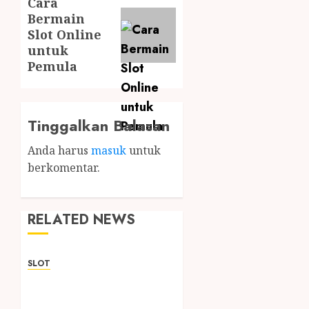
Cara
Next
Bermain
post:
Slot Online
untuk
Pemula
Tinggalkan Balasan
Anda harus
masuk
untuk
berkomentar.
RELATED NEWS
SLOT
Sbobet88 Online and an
Ever-Improving User