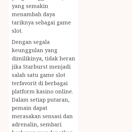
yang semakin
menambah daya
tariknya sebagai game
slot.
Dengan segala
keunggulan yang
dimilikinya, tidak heran
jika Starburst menjadi
salah satu game slot
terfavorit di berbagai
platform kasino online.
Dalam setiap putaran,
pemain dapat
merasakan sensasi dan
adrenalin, sembari