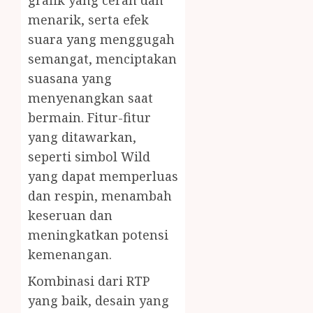
grafik yang cerah dan
menarik, serta efek
suara yang menggugah
semangat, menciptakan
suasana yang
menyenangkan saat
bermain. Fitur-fitur
yang ditawarkan,
seperti simbol Wild
yang dapat memperluas
dan respin, menambah
keseruan dan
meningkatkan potensi
kemenangan.
Kombinasi dari RTP
yang baik, desain yang