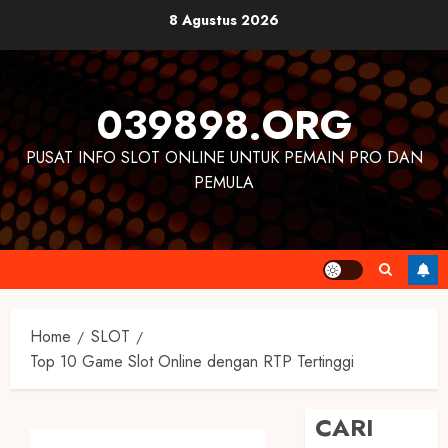
Skip
8 Agustus 2026
to
content
039898.ORG
PUSAT INFO SLOT ONLINE UNTUK PEMAIN PRO DAN
PEMULA
Home
SLOT
Top 10 Game Slot Online dengan RTP Tertinggi
CARI