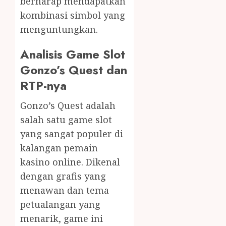
berharap mendapatkan
kombinasi simbol yang
menguntungkan.
Analisis Game Slot
Gonzo’s Quest dan
RTP-nya
Gonzo’s Quest adalah
salah satu game slot
yang sangat populer di
kalangan pemain
kasino online. Dikenal
dengan grafis yang
menawan dan tema
petualangan yang
menarik, game ini