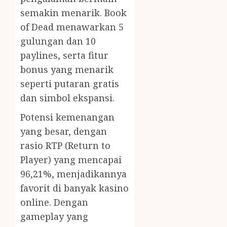
semakin menarik. Book
of Dead menawarkan 5
gulungan dan 10
paylines, serta fitur
bonus yang menarik
seperti putaran gratis
dan simbol ekspansi.
Potensi kemenangan
yang besar, dengan
rasio RTP (Return to
Player) yang mencapai
96,21%, menjadikannya
favorit di banyak kasino
online. Dengan
gameplay yang