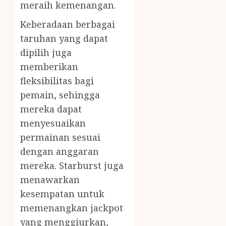
meraih kemenangan.
Keberadaan berbagai
taruhan yang dapat
dipilih juga
memberikan
fleksibilitas bagi
pemain, sehingga
mereka dapat
menyesuaikan
permainan sesuai
dengan anggaran
mereka. Starburst juga
menawarkan
kesempatan untuk
memenangkan jackpot
yang menggiurkan,