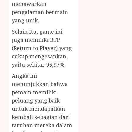
menawarkan
pengalaman bermain
yang unik.
Selain itu, game ini
juga memiliki RTP
(Return to Player) yang
cukup mengesankan,
yaitu sekitar 95,97%.
Angka ini
menunjukkan bahwa
pemain memiliki
peluang yang baik
untuk mendapatkan
kembali sebagian dari
taruhan mereka dalam