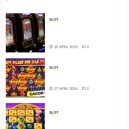
SLOT
Judi Togel Online sebagai
Pilihan Hiburan Digital Masa
Kini
30 APRIL 2026
0
SLOT
Cara Menemukan Link
Alternatif Slot 88 yang Aktif
27 APRIL 2026
0
SLOT
Mengapa RTP Penting dalam
Slot Online?