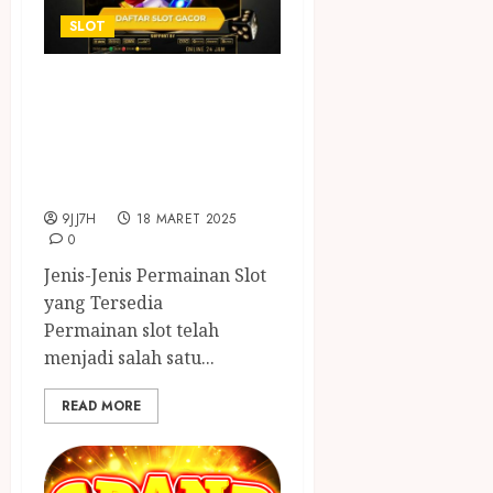
SLOT
Bagaimana
Menghitung
Peluang Menang
di Slot Online?
9JJ7H
18 MARET 2025
0
Jenis-Jenis Permainan Slot
yang Tersedia
Permainan slot telah
menjadi salah satu...
READ MORE