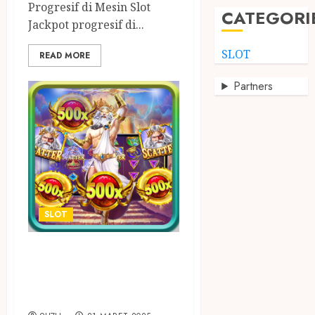
Progresif di Mesin Slot
CATEGORI
Jackpot progresif di...
SLOT
READ MORE
Partners
SLOT
Mengapa Slot
Online Progresif
Begitu Menggoda?