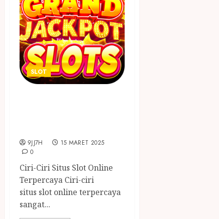
SLOT
Panduan Memilih
Situs Slot Online
Terpercaya
9JJ7H
15 MARET 2025
0
Ciri-Ciri Situs Slot Online
Terpercaya Ciri-ciri
situs slot online terpercaya
sangat...