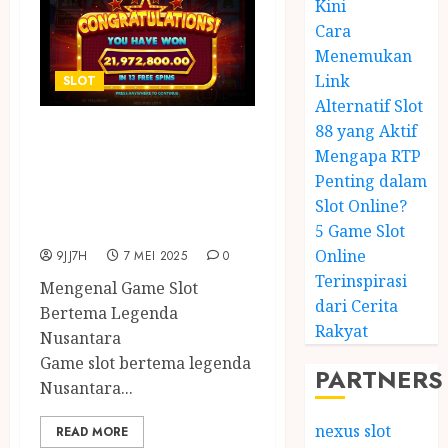
Kini
Cara
Menemukan
Link
SLOT
Alternatif Slot
88 yang Aktif
5 Game Slot
Mengapa RTP
Online
Penting dalam
Terinspirasi dari
Slot Online?
Cerita Rakyat
5 Game Slot
Online
9JJ7H
7 MEI 2025
0
Terinspirasi
Mengenal Game Slot
dari Cerita
Bertema Legenda
Rakyat
Nusantara
Game slot bertema legenda
PARTNERS
Nusantara...
nexus slot
READ MORE