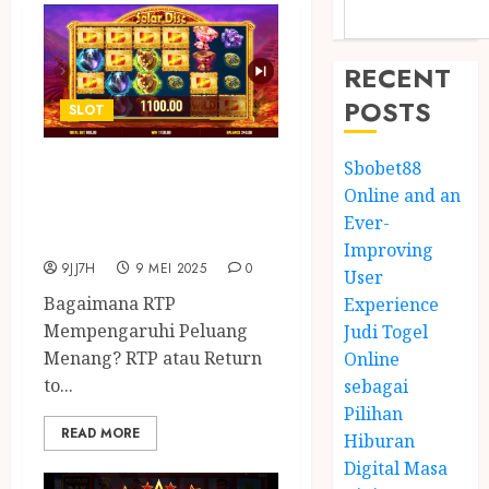
RECENT
POSTS
SLOT
Mengapa RTP
Sbobet88
Online and an
Penting dalam
Ever-
Slot Online?
Improving
9JJ7H
9 MEI 2025
0
User
Bagaimana RTP
Experience
Mempengaruhi Peluang
Judi Togel
Menang? RTP atau Return
Online
to...
sebagai
Pilihan
READ MORE
Hiburan
Digital Masa