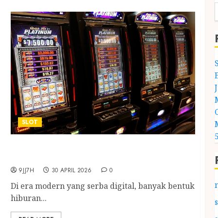
r
SLOT
Judi Togel Online sebagai Pilihan Hiburan
Digital Masa Kini
9JJ7H
30 APRIL 2026
0
Di era modern yang serba digital, banyak bentuk
hiburan...