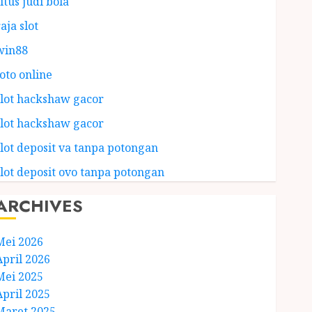
itus judi bola
aja slot
win88
toto online
slot hackshaw gacor
slot hackshaw gacor
slot deposit va tanpa potongan
slot deposit ovo tanpa potongan
ARCHIVES
Mei 2026
April 2026
Mei 2025
April 2025
Maret 2025