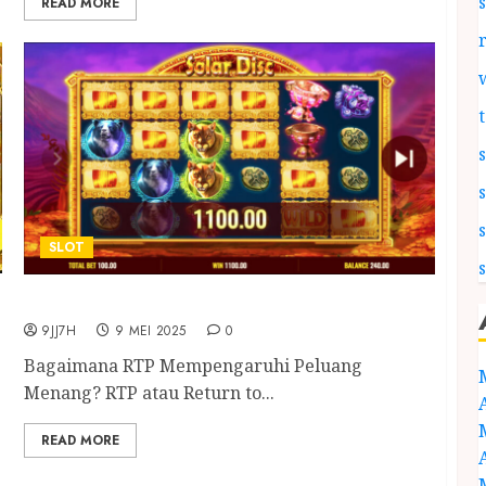
s
READ MORE
r
SLOT
Mengapa RTP Penting dalam Slot Online?
9JJ7H
9 MEI 2025
0
Bagaimana RTP Mempengaruhi Peluang
Menang? RTP atau Return to...
READ MORE