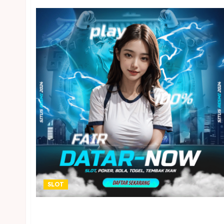
SLOT
Cara Bermain Slot Online Tanpa Modal
dengan Bonus Gratis