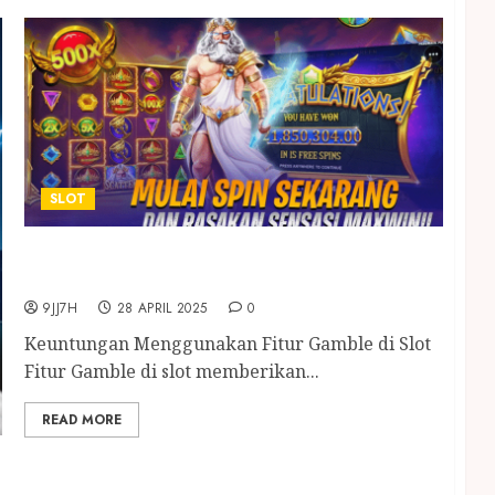
SLOT
Fitur Gamble di Slot: Haruskah Anda
Menggunakannya?
9JJ7H
28 APRIL 2025
0
Keuntungan Menggunakan Fitur Gamble di Slot
Fitur Gamble di slot memberikan...
READ MORE