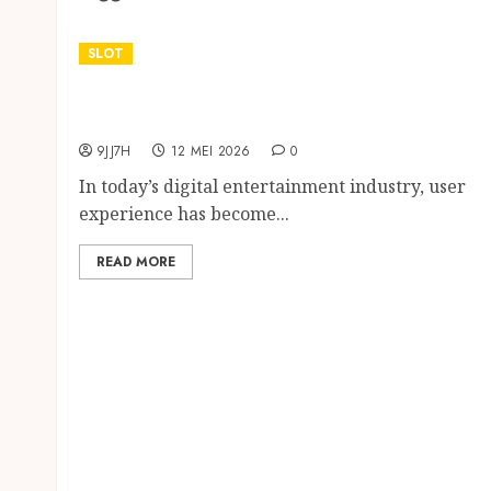
SLOT
Sbobet88 Online and an Ever-Improving Use
Experience
9JJ7H
12 MEI 2026
0
In today’s digital entertainment industry, user
experience has become...
READ MORE