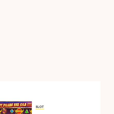
SLOT
Cara Menemukan Link