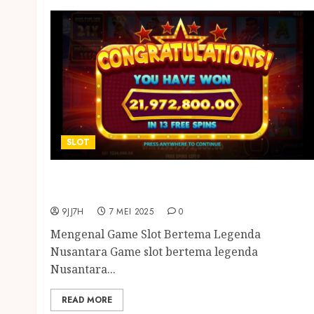
SLOT
5 Game Slot Online Terinspirasi dari Cerita
Rakyat
9JJ7H
7 MEI 2025
0
Mengenal Game Slot Bertema Legenda
Nusantara Game slot bertema legenda
Nusantara...
READ MORE