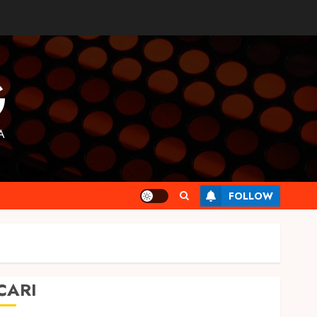
G
A
FOLLOW
CARI