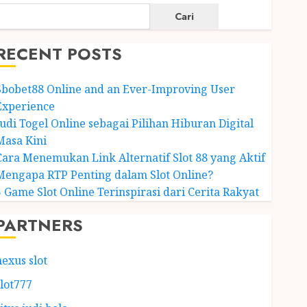
Cari
RECENT POSTS
Sbobet88 Online and an Ever-Improving User
Experience
Judi Togel Online sebagai Pilihan Hiburan Digital
Masa Kini
Cara Menemukan Link Alternatif Slot 88 yang Aktif
Mengapa RTP Penting dalam Slot Online?
5 Game Slot Online Terinspirasi dari Cerita Rakyat
PARTNERS
nexus slot
slot777