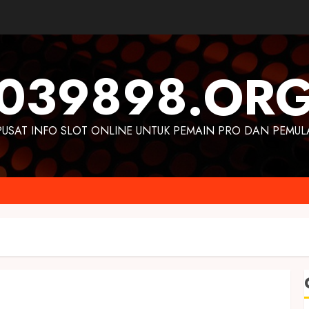
039898.OR
PUSAT INFO SLOT ONLINE UNTUK PEMAIN PRO DAN PEMUL