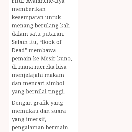
Fitur Avalanche-nya
memberikan
kesempatan untuk
menang berulang kali
dalam satu putaran.
Selain itu, “Book of
Dead” membawa
pemain ke Mesir kuno,
di mana mereka bisa
menjelajahi makam
dan mencari simbol
yang bernilai tinggi.
Dengan grafik yang
memukau dan suara
yang imersif,
pengalaman bermain