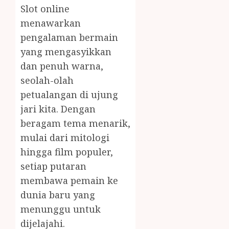
Slot online
menawarkan
pengalaman bermain
yang mengasyikkan
dan penuh warna,
seolah-olah
petualangan di ujung
jari kita. Dengan
beragam tema menarik,
mulai dari mitologi
hingga film populer,
setiap putaran
membawa pemain ke
dunia baru yang
menunggu untuk
dijelajahi.