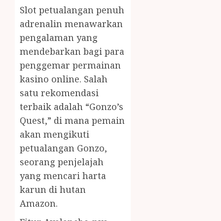
Slot petualangan penuh
adrenalin menawarkan
pengalaman yang
mendebarkan bagi para
penggemar permainan
kasino online. Salah
satu rekomendasi
terbaik adalah “Gonzo’s
Quest,” di mana pemain
akan mengikuti
petualangan Gonzo,
seorang penjelajah
yang mencari harta
karun di hutan
Amazon.