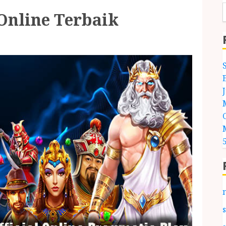
Online Terbaik