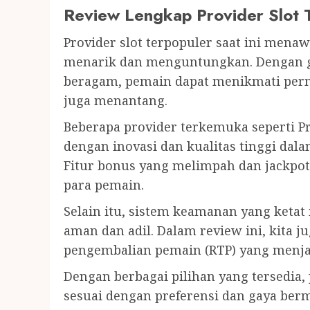
Review Lengkap Provider Slot 
Provider slot terpopuler saat ini men
menarik dan menguntungkan. Dengan 
beragam, pemain dapat menikmati perm
juga menantang.
Beberapa provider terkemuka seperti P
dengan inovasi dan kualitas tinggi dal
Fitur bonus yang melimpah dan jackpot 
para pemain.
Selain itu, sistem keamanan yang ket
aman dan adil. Dalam review ini, kita 
pengembalian pemain (RTP) yang menjad
Dengan berbagai pilihan yang tersedia
sesuai dengan preferensi dan gaya be