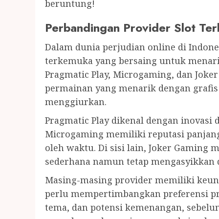
beruntung!
Perbandingan Provider Slot Ter
Dalam dunia perjudian online di Indones
terkemuka yang bersaing untuk menarik
Pragmatic Play, Microgaming, dan Jok
permainan yang menarik dengan grafis b
menggiurkan.
Pragmatic Play dikenal dengan inovasi
Microgaming memiliki reputasi panjang 
oleh waktu. Di sisi lain, Joker Gamin
sederhana namun tetap mengasyikkan 
Masing-masing provider memiliki keu
perlu mempertimbangkan preferensi pri
tema, dan potensi kemenangan, sebelu