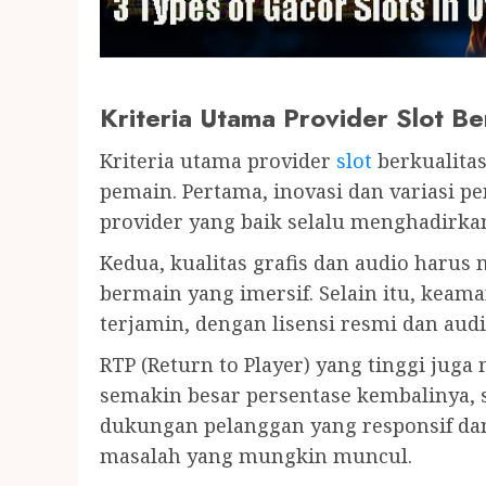
Kriteria Utama Provider Slot Be
Kriteria utama provider
slot
berkualitas
pemain. Pertama, inovasi dan variasi p
provider yang baik selalu menghadirka
Kedua, kualitas grafis dan audio har
bermain yang imersif. Selain itu, kea
terjamin, dengan lisensi resmi dan audit
RTP (Return to Player) yang tinggi juga
semakin besar persentase kembalinya, 
dukungan pelanggan yang responsif dan
masalah yang mungkin muncul.