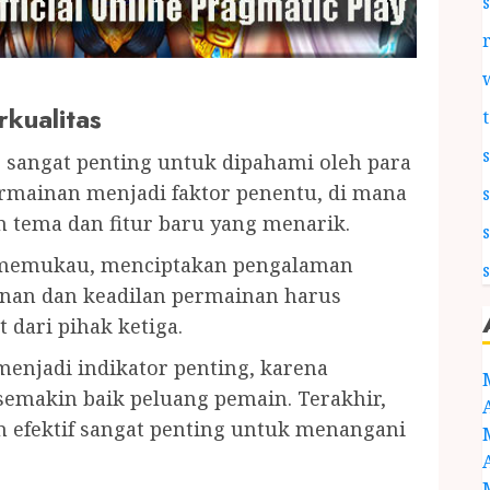
s
r
rkualitas
 sangat penting untuk dipahami oleh para
ermainan menjadi faktor penentu, di mana
n tema dan fitur baru yang menarik.
us memukau, menciptakan pengalaman
manan dan keadilan permainan harus
 dari pihak ketiga.
 menjadi indikator penting, karena
semakin baik peluang pemain. Terakhir,
 efektif sangat penting untuk menangani