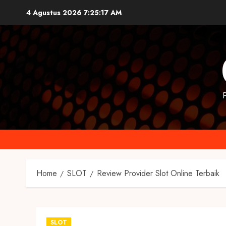
Skip
4 Agustus 2026
7:25:18 AM
to
content
Home
SLOT
Review Provider Slot Online Terbaik
SLOT