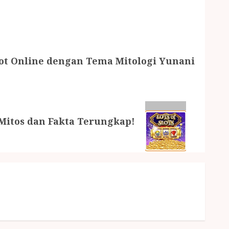
lot Online dengan Tema Mitologi Yunani
Mitos dan Fakta Terungkap!