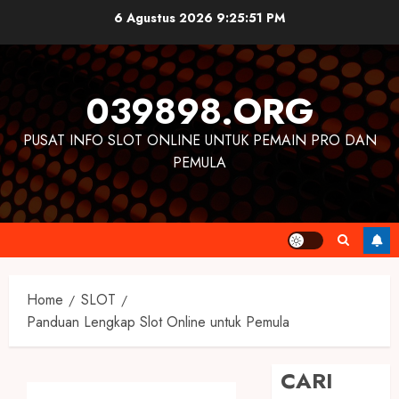
Skip
6 Agustus 2026
9:25:52 PM
to
content
039898.ORG
PUSAT INFO SLOT ONLINE UNTUK PEMAIN PRO DAN
PEMULA
Home
SLOT
Panduan Lengkap Slot Online untuk Pemula
CARI