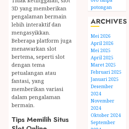
ovo tanpa
Tidak ketinggalan, slot
potongan
3D yang memberikan
pengalaman bermain
ARCHIVES
lebih interaktif dan
mengasyikkan.
Mei 2026
Beberapa platform juga
April 2026
menawarkan slot
Mei 2025
bertema, seperti slot
April 2025
dengan tema
Maret 2025
Februari 2025
petualangan atau
Januari 2025
fantasi, yang
Desember
memberikan variasi
2024
dalam pengalaman
November
bermain.
2024
Oktober 2024
Tips Memilih Situs
September
Slot Online