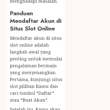
menghadapi masalah.
Panduan
Mendaftar Akun di
Situs Slot Online
Mendaftar akun di situs
slot online adalah
langkah awal yang
penting untuk memulai
pengalaman bermain
yang menyenangkan.
Pertama, kunjungi situs
slot pilihan Kamu dan
cari tombol “Daftar”
atau “Buat Akun”.
Setelah itu, Kamu akan