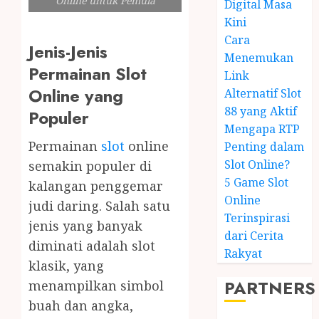
Online untuk Pemula
Digital Masa
Kini
Cara
Jenis-Jenis
Menemukan
Permainan Slot
Link
Online yang
Alternatif Slot
88 yang Aktif
Populer
Mengapa RTP
Permainan
slot
online
Penting dalam
Slot Online?
semakin populer di
5 Game Slot
kalangan penggemar
Online
judi daring. Salah satu
Terinspirasi
jenis yang banyak
dari Cerita
diminati adalah slot
Rakyat
klasik, yang
PARTNERS
menampilkan simbol
buah dan angka,