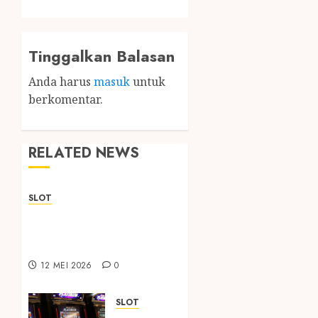
Tinggalkan Balasan
Anda harus
masuk
untuk
berkomentar.
RELATED NEWS
SLOT
Sbobet88 Online and an
Ever-Improving User
Experience
12 MEI 2026
0
SLOT