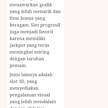
menawarkan grafik
yang lebih menarik dan
fitur bonus yang
beragam. Slot progresif
juga menjadi favorit
karena memiliki
jackpot yang terus
meningkat seiring
dengan taruhan
pemain.
Jenis lainnya adalah
slot 3D, yang
menyediakan
pengalaman visual
yang lebih mendalam