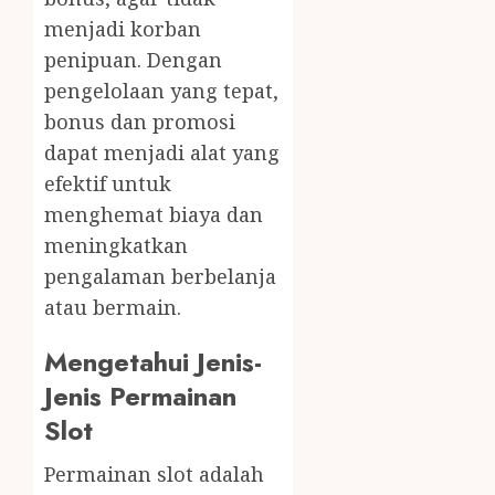
menjadi korban
penipuan. Dengan
pengelolaan yang tepat,
bonus dan promosi
dapat menjadi alat yang
efektif untuk
menghemat biaya dan
meningkatkan
pengalaman berbelanja
atau bermain.
Mengetahui Jenis-
Jenis Permainan
Slot
Permainan slot adalah