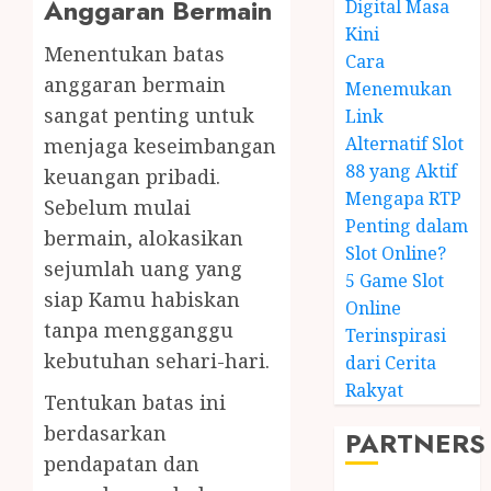
Anggaran Bermain
Digital Masa
Kini
Menentukan batas
Cara
anggaran bermain
Menemukan
sangat penting untuk
Link
Alternatif Slot
menjaga keseimbangan
88 yang Aktif
keuangan pribadi.
Mengapa RTP
Sebelum mulai
Penting dalam
bermain, alokasikan
Slot Online?
sejumlah uang yang
5 Game Slot
siap Kamu habiskan
Online
tanpa mengganggu
Terinspirasi
kebutuhan sehari-hari.
dari Cerita
Rakyat
Tentukan batas ini
berdasarkan
PARTNERS
pendapatan dan