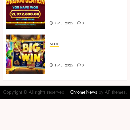
5 Game Slot Online
Terinspirasi dari Cerita
Rakyat
7 MEI 2025
0
SLOT
Kapan Waktu Terbaik untuk
Memburu Jackpot Progresif?
1 MEI 2025
0
Copyright © All rights reserved.
|
ChromeNews
by AF themes.