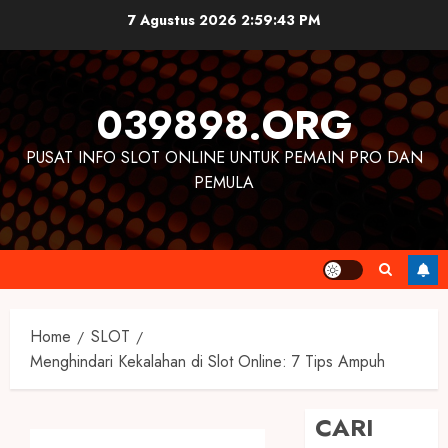
Skip
7 Agustus 2026
2:59:44 PM
to
content
039898.ORG
PUSAT INFO SLOT ONLINE UNTUK PEMAIN PRO DAN
PEMULA
Home
SLOT
Menghindari Kekalahan di Slot Online: 7 Tips Ampuh
CARI