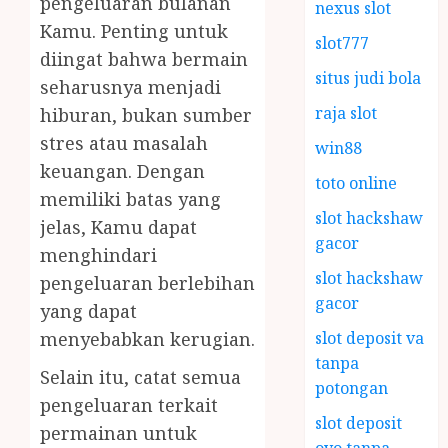
pengeluaran bulanan
nexus slot
Kamu. Penting untuk
slot777
diingat bahwa bermain
situs judi bola
seharusnya menjadi
raja slot
hiburan, bukan sumber
stres atau masalah
win88
keuangan. Dengan
toto online
memiliki batas yang
slot hackshaw
jelas, Kamu dapat
gacor
menghindari
slot hackshaw
pengeluaran berlebihan
gacor
yang dapat
slot deposit va
menyebabkan kerugian.
tanpa
Selain itu, catat semua
potongan
pengeluaran terkait
slot deposit
permainan untuk