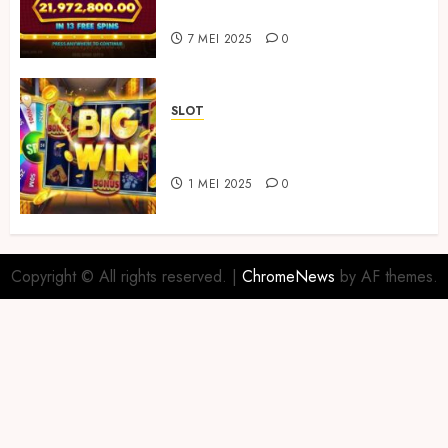
Rakyat
7 MEI 2025
0
SLOT
Kapan Waktu Terbaik untuk
Memburu Jackpot Progresif?
1 MEI 2025
0
Copyright © All rights reserved.
|
ChromeNews
by AF themes.