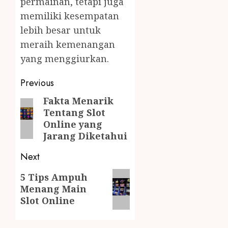
permainan, tetapi juga
memiliki kesempatan
lebih besar untuk
meraih kemenangan
yang menggiurkan.
Post
Previous
navigation
Fakta Menarik
Previous
Tentang Slot
post:
Online yang
Jarang Diketahui
Next
Next
5 Tips Ampuh
Menang Main
post:
Slot Online