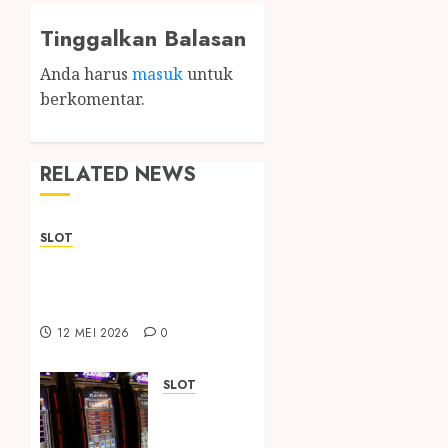
Tinggalkan Balasan
Anda harus
masuk
untuk
berkomentar.
RELATED NEWS
SLOT
Sbobet88 Online and an
Ever-Improving User
Experience
12 MEI 2026
0
SLOT
Judi
Togel