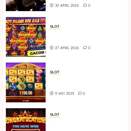
30 APRIL 2026
0
SLOT
Cara Menemukan Link
Alternatif Slot 88 yang Aktif
27 APRIL 2026
0
SLOT
Mengapa RTP Penting dalam
Slot Online?
9 MEI 2025
0
SLOT
5 Game Slot Online
Terinspirasi dari Cerita