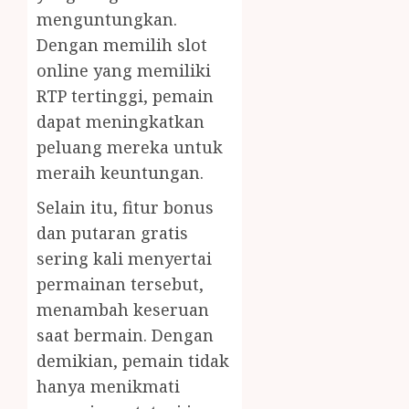
menguntungkan.
Dengan memilih slot
online yang memiliki
RTP tertinggi, pemain
dapat meningkatkan
peluang mereka untuk
meraih keuntungan.
Selain itu, fitur bonus
dan putaran gratis
sering kali menyertai
permainan tersebut,
menambah keseruan
saat bermain. Dengan
demikian, pemain tidak
hanya menikmati