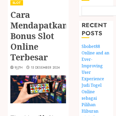
SLOT
Cara
Mendapatkan
RECENT
POSTS
Bonus Slot
Online
Sbobet88
Online and an
Terbesar
Ever-
Improving
9JJ7H
15 DESEMBER 2024
User
Experience
Judi Togel
Online
sebagai
Pilihan
Hiburan