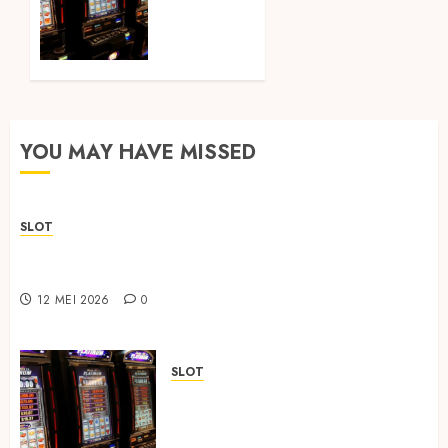
Online
sebagai
Pilihan
Hiburan
Digital
Masa
Kini
YOU MAY HAVE MISSED
30 APRIL
2026
0
SLOT
Sbobet88 Online and an Ever-Improving User
Experience
12 MEI 2026
0
SLOT
Judi Togel Online sebagai
Pilihan Hiburan Digital Masa
Kini