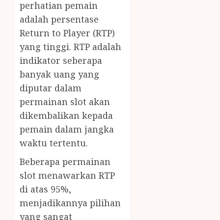
perhatian pemain
adalah persentase
Return to Player (RTP)
yang tinggi. RTP adalah
indikator seberapa
banyak uang yang
diputar dalam
permainan slot akan
dikembalikan kepada
pemain dalam jangka
waktu tertentu.
Beberapa permainan
slot menawarkan RTP
di atas 95%,
menjadikannya pilihan
yang sangat