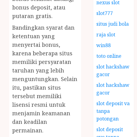
nexus slot
bonus deposit, atau
slot777
putaran gratis.
situs judi bola
Bandingkan syarat dan
raja slot
ketentuan yang
menyertai bonus,
win88
karena beberapa situs
toto online
memiliki persyaratan
slot hackshaw
taruhan yang lebih
gacor
menguntungkan. Selain
slot hackshaw
itu, pastikan situs
gacor
tersebut memiliki
slot deposit va
lisensi resmi untuk
tanpa
menjamin keamanan
potongan
dan keadilan
slot deposit
permainan.