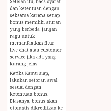
Setelah itu, baca syarat
dan ketentuan dengan
seksama karena setiap
bonus memiliki aturan
yang berbeda. Jangan
ragu untuk
memanfaatkan fitur
live chat atau customer
service jika ada yang
kurang jelas.
Ketika Kamu siap,
lakukan setoran awal
sesuai dengan
ketentuan bonus.
Biasanya, bonus akan
otomatis dikreditkan ke