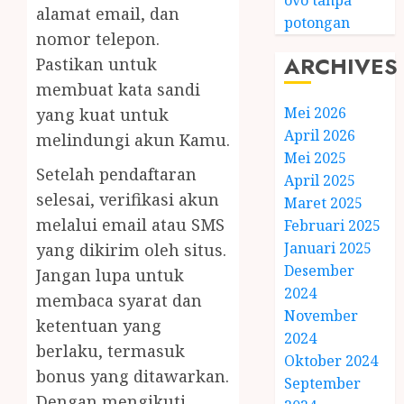
ovo tanpa
alamat email, dan
potongan
nomor telepon.
ARCHIVES
Pastikan untuk
membuat kata sandi
Mei 2026
yang kuat untuk
April 2026
melindungi akun Kamu.
Mei 2025
Setelah pendaftaran
April 2025
selesai, verifikasi akun
Maret 2025
melalui email atau SMS
Februari 2025
Januari 2025
yang dikirim oleh situs.
Desember
Jangan lupa untuk
2024
membaca syarat dan
November
ketentuan yang
2024
berlaku, termasuk
Oktober 2024
bonus yang ditawarkan.
September
Dengan mengikuti