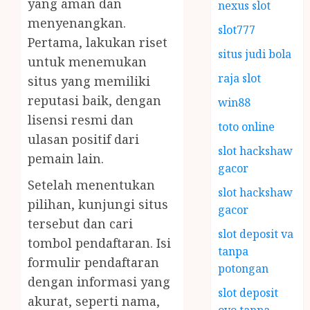
yang aman dan
nexus slot
menyenangkan.
slot777
Pertama, lakukan riset
situs judi bola
untuk menemukan
raja slot
situs yang memiliki
reputasi baik, dengan
win88
lisensi resmi dan
toto online
ulasan positif dari
slot hackshaw
pemain lain.
gacor
Setelah menentukan
slot hackshaw
pilihan, kunjungi situs
gacor
tersebut dan cari
slot deposit va
tombol pendaftaran. Isi
tanpa
formulir pendaftaran
potongan
dengan informasi yang
slot deposit
akurat, seperti nama,