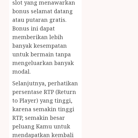
slot yang menawarkan
bonus selamat datang
atau putaran gratis.
Bonus ini dapat
memberikan lebih
banyak kesempatan
untuk bermain tanpa
mengeluarkan banyak
modal.
Selanjutnya, perhatikan
persentase RTP (Return
to Player) yang tinggi,
karena semakin tinggi
RTP, semakin besar
peluang Kamu untuk
mendapatkan kembali