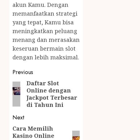
akun Kamu. Dengan
memanfaatkan strategi
yang tepat, Kamu bisa
meningkatkan peluang
menang dan merasakan
keseruan bermain slot
dengan lebih maksimal.
Post
Previous
navigation
Daftar Slot
Previous
Online dengan
post:
Jackpot Terbesar
di Tahun Ini
Next
Cara Memilih
Next
Kasino Online
post: