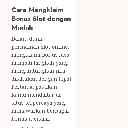
Cara Mengklaim
Bonus Slot dengan
Mudah
Dalam dunia
permainan slot online,
mengklaim bonus bisa
menjadi langkah yang
menguntungkan jika
dilakukan dengan tepat.
Pertama, pastikan
Kamu mendaftar di
situs terpercaya yang
menawarkan berbagai
bonus menarik.