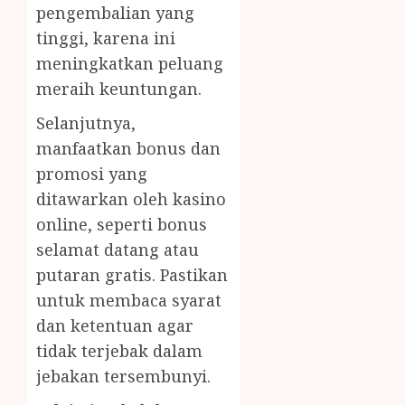
pengembalian yang
tinggi, karena ini
meningkatkan peluang
meraih keuntungan.
Selanjutnya,
manfaatkan bonus dan
promosi yang
ditawarkan oleh kasino
online, seperti bonus
selamat datang atau
putaran gratis. Pastikan
untuk membaca syarat
dan ketentuan agar
tidak terjebak dalam
jebakan tersembunyi.