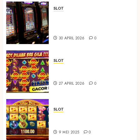
SLOT
Judi Togel Online sebagai
Pilihan Hiburan Digital Masa
Kini
30 APRIL 2026
0
SLOT
Cara Menemukan Link
Alternatif Slot 88 yang Aktif
27 APRIL 2026
0
SLOT
Mengapa RTP Penting dalam
Slot Online?
9 MEI 2025
0