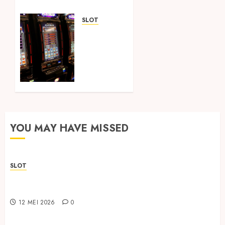
SLOT
Judi
Togel
Online
sebagai
Pilihan
Hiburan
Digital
Masa
Kini
YOU MAY HAVE MISSED
30 APRIL
2026
0
SLOT
Sbobet88 Online and an Ever-Improving User
Experience
12 MEI 2026
0