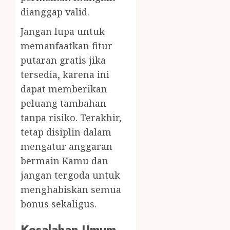
dianggap valid.
Jangan lupa untuk
memanfaatkan fitur
putaran gratis jika
tersedia, karena ini
dapat memberikan
peluang tambahan
tanpa risiko. Terakhir,
tetap disiplin dalam
mengatur anggaran
bermain Kamu dan
jangan tergoda untuk
menghabiskan semua
bonus sekaligus.
Kesalahan Umum