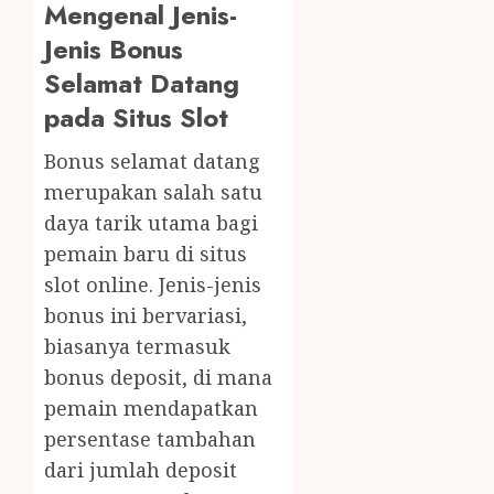
Mengenal Jenis-
Jenis Bonus
Selamat Datang
pada Situs Slot
Bonus selamat datang
merupakan salah satu
daya tarik utama bagi
pemain baru di situs
slot online. Jenis-jenis
bonus ini bervariasi,
biasanya termasuk
bonus deposit, di mana
pemain mendapatkan
persentase tambahan
dari jumlah deposit