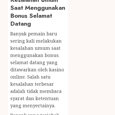
Saat Menggunakan
Bonus Selamat
Datang
Banyak pemain baru
sering kali melakukan
kesalahan umum saat
menggunakan bonus
selamat datang yang
ditawarkan oleh kasino
online. Salah satu
kesalahan terbesar
adalah tidak membaca
syarat dan ketentuan
yang menyertainya.