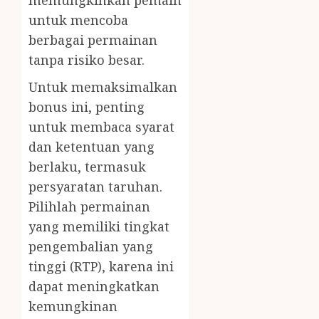
untuk mencoba
berbagai permainan
tanpa risiko besar.
Untuk memaksimalkan
bonus ini, penting
untuk membaca syarat
dan ketentuan yang
berlaku, termasuk
persyaratan taruhan.
Pilihlah permainan
yang memiliki tingkat
pengembalian yang
tinggi (RTP), karena ini
dapat meningkatkan
kemungkinan