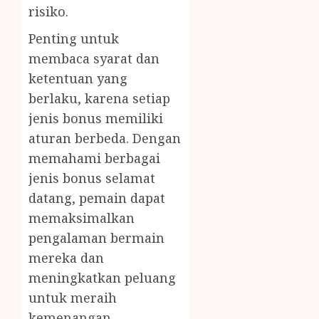
risiko.
Penting untuk
membaca syarat dan
ketentuan yang
berlaku, karena setiap
jenis bonus memiliki
aturan berbeda. Dengan
memahami berbagai
jenis bonus selamat
datang, pemain dapat
memaksimalkan
pengalaman bermain
mereka dan
meningkatkan peluang
untuk meraih
kemenangan.