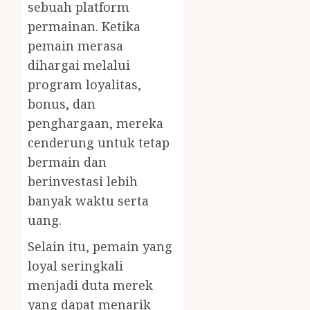
sebuah platform
permainan. Ketika
pemain merasa
dihargai melalui
program loyalitas,
bonus, dan
penghargaan, mereka
cenderung untuk tetap
bermain dan
berinvestasi lebih
banyak waktu serta
uang.
Selain itu, pemain yang
loyal seringkali
menjadi duta merek
yang dapat menarik