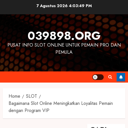
Skip
7 Agustus 2026
4:03:50 PM
to
content
039898.ORG
PUSAT INFO SLOT ONLINE UNTUK PEMAIN PRO DAN
PEMULA
Home
SLOT
Bagaimana Slot Online Meningkatkan Loyalitas Pemain
dengan Program VIP