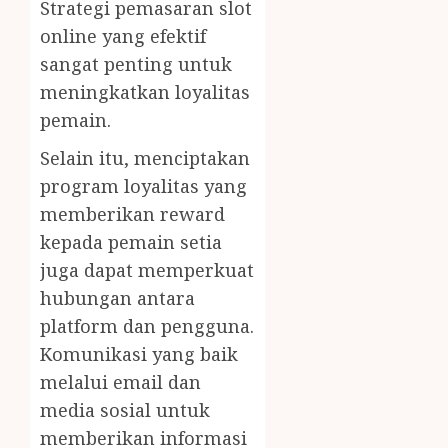
Strategi pemasaran slot
online yang efektif
sangat penting untuk
meningkatkan loyalitas
pemain.
Selain itu, menciptakan
program loyalitas yang
memberikan reward
kepada pemain setia
juga dapat memperkuat
hubungan antara
platform dan pengguna.
Komunikasi yang baik
melalui email dan
media sosial untuk
memberikan informasi