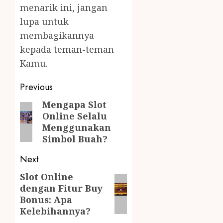
menarik ini, jangan
lupa untuk
membagikannya
kepada teman-teman
Kamu.
Post
Previous
navigation
Mengapa Slot
Previous
Online Selalu
post:
Menggunakan
Simbol Buah?
Next
Slot Online
Next
dengan Fitur Buy
post:
Bonus: Apa
Kelebihannya?