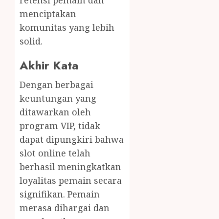
menciptakan
komunitas yang lebih
solid.
Akhir Kata
Dengan berbagai
keuntungan yang
ditawarkan oleh
program VIP, tidak
dapat dipungkiri bahwa
slot online telah
berhasil meningkatkan
loyalitas pemain secara
signifikan. Pemain
merasa dihargai dan