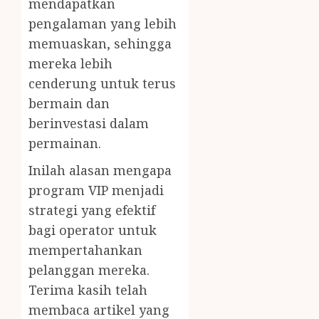
mendapatkan
pengalaman yang lebih
memuaskan, sehingga
mereka lebih
cenderung untuk terus
bermain dan
berinvestasi dalam
permainan.
Inilah alasan mengapa
program VIP menjadi
strategi yang efektif
bagi operator untuk
mempertahankan
pelanggan mereka.
Terima kasih telah
membaca artikel yang