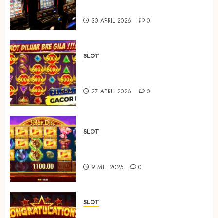
Kini
30 APRIL 2026
0
SLOT
Cara Menemukan Link
Alternatif Slot 88 yang Aktif
27 APRIL 2026
0
SLOT
Mengapa RTP Penting dalam
Slot Online?
9 MEI 2025
0
SLOT
5 Game Slot Online